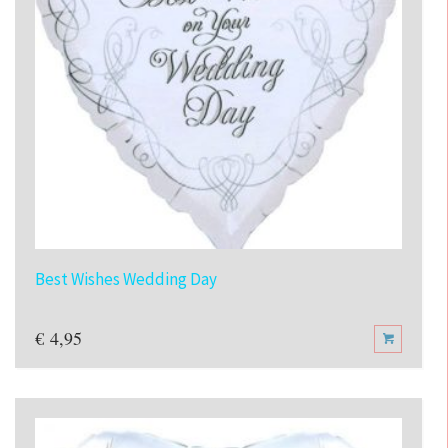
Best Wishes Wedding Day
€
4,95