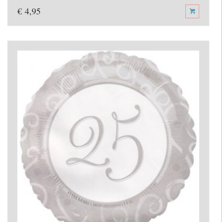
€
4,95