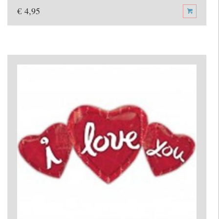
€
4,95