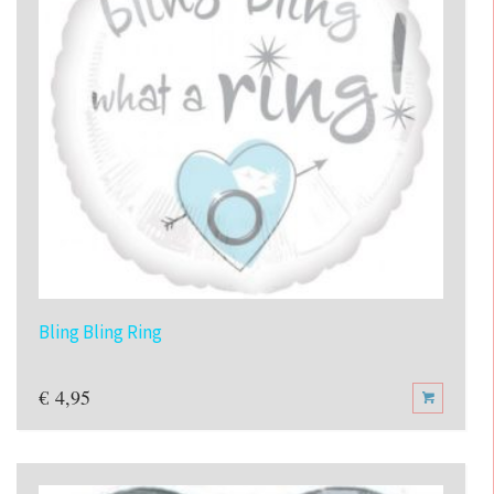
Bling Bling Ring
€
4,95