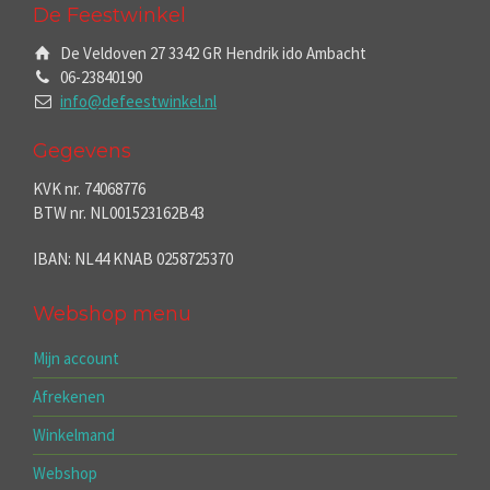
De Feestwinkel
De Veldoven 27 3342 GR Hendrik ido Ambacht
06-23840190
info@defeestwinkel.nl
Gegevens
KVK nr. 74068776
BTW nr. NL001523162B43
IBAN: NL44 KNAB 0258725370
Webshop menu
Mijn account
Afrekenen
Winkelmand
Webshop