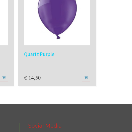
Quartz Purple
Royal Red
€
14,50
€
14,50
Social Media