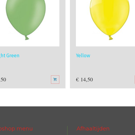
ght Green
Yellow
,50
€
14,50
bshop menu
Afhaaltijden