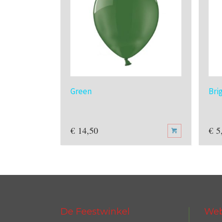
Green
Bri
€
14,50
€
5
De Feestwinkel
We