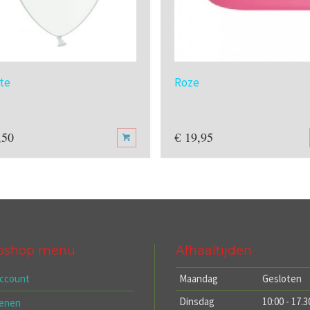
te
Roze
,50
€
19,95
bshop menu
Afhaaltijden
account
Maandag
Gesloten
Dinsdag
10:00 - 17.3
kenen