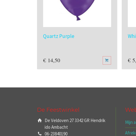
Quartz Purple
Whi
€
14,50
€
5
De Feestwinkel
We
De Veldoven 27 3342 GR Hendrik
Mijn 
ido Ambacht
Afre
06-23840190