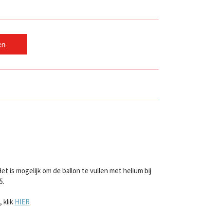
en
 is mogelijk om de ballon te vullen met helium bij
5.
 klik
HIER