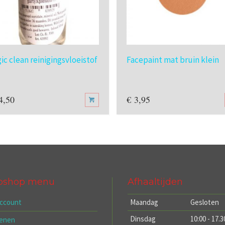
ic clean reinigingsvloeistof
Facepaint mat bruin klein
4,50
€
3,95
bshop menu
Afhaaltijden
account
Maandag
Gesloten
Dinsdag
10:00 - 17.3
kenen