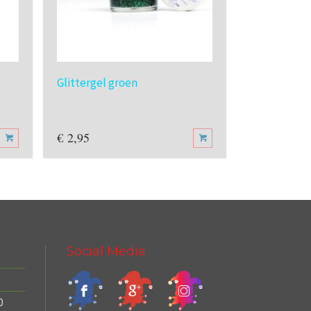
Glittergel groen
Glittergel r
€
2,95
€
2,95
Social Media
0