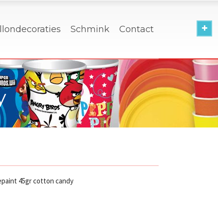
llondecoraties
Schmink
Contact
y
epaint 45gr cotton candy