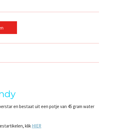
en
andy
erstar en bestaat uit een potje van 45 gram water
startikelen, klik
HIER