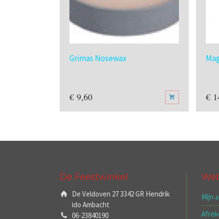
Grimas Nosewax
Mag
€
9,60
€
1
De Feestwinkel
We
De Veldoven 27 3342 GR Hendrik
Mijn 
ido Ambacht
Afre
06-23840190