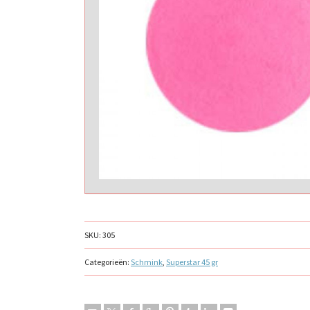
SKU:
305
Categorieën:
Schmink
,
Superstar 45 gr