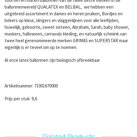
soorten en maten ballonnen van de twee beste merken in de
ballonnenwereld QUALATEX en BELBAL, we hebben een
uitgebreid assortiment in dames en heren pruiken, Bordjes en
bekers op kleur, slingers en vlaggenlijnen voor alle leeftijden,
huwelijk, geboorte, sweet sixteen, Abraham, Sarah, baby shower,
maskers, halloween, carnavals kleding, en natuurlijk schmink van
twee heel gerenommeerde merken GRIMAS en SUPERSTAR maar
eigenlijk is er teveel om op te noemen.
Al onze latex ballonnen zijn biologisch afbreekbaar
Artikelnummer: 71001670000
Prijs per stuk: 9,6
Related Products