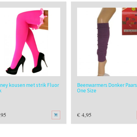
tney kousen met strik Fluor
Beenwarmers Donker Paars
k
One Size
,95
€
4,95