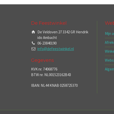
De Feestwinkel
We
De Veldoven 27 3342 GR Hendrik
Mijn 
ido Ambacht
Afre
06-23840190
info@defeestwinkel.nl
Wink
Gegevens
Webs
KVK nr. 74068776
Alge
BTW nr. NL001523162B43
IBAN: NL44 KNAB 0258725370