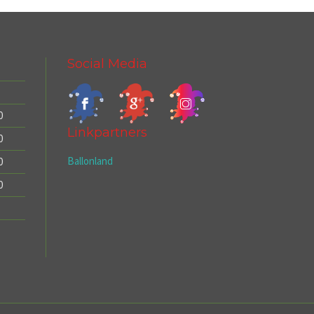
Social Media
0
Linkpartners
0
Ballonland
0
0