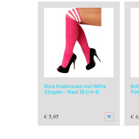
Roze Kniekousen met Witte
Bri
Strepen – Maat 36 t/m 41
Pin
€
5,95
€
4