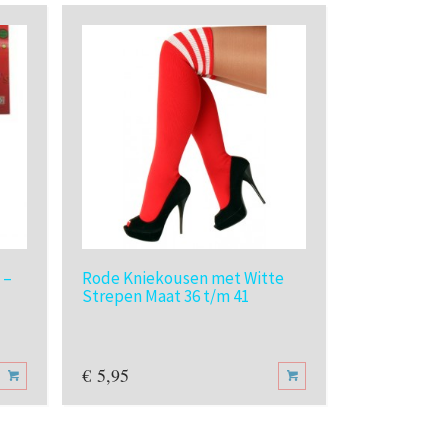
 –
Rode Kniekousen met Witte
Witte Knie
Strepen Maat 36 t/m 41
Strepen – M
€
5,95
€
5,95