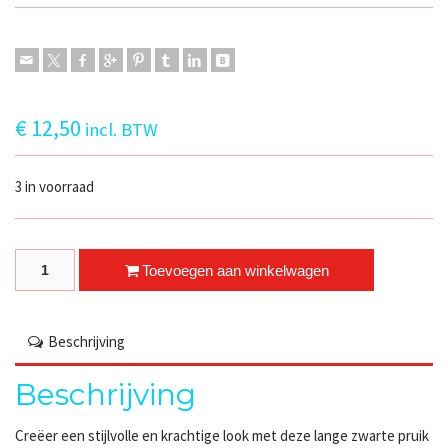
€
12,50
incl. BTW
3 in voorraad
Lange Zwarte Pruik met Pony, elegant & Tijdloos quantity
Toevoegen aan winkelwagen
Beschrijving
Beschrijving
Creëer een stijlvolle en krachtige look met deze lange zwarte pruik