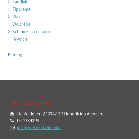
Tandlak
Tipcreme
Wax
Wolcrêpe
Schmink accessoires
Kryolan
Kleding
De Feestwinkel
De Veldoven 27 3342 GR Hendrik ido Ambacht
06-23840190
info@defeestwinkel.nl