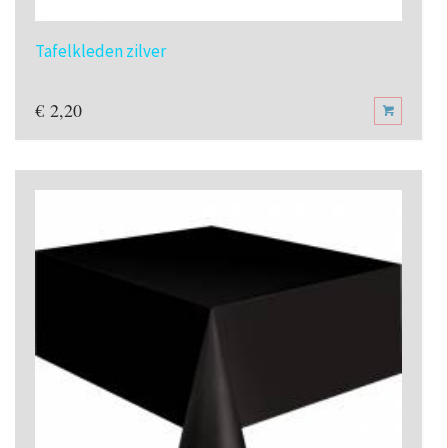
Tafelkleden zilver
€
2,20