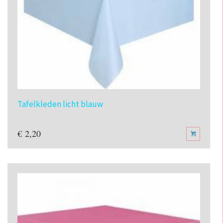
Tafelkleden licht blauw
€
2,20