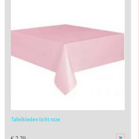
Tafelkleden licht roze
€
2,20