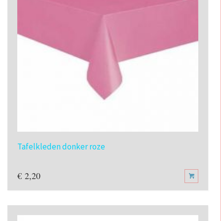
Tafelkleden donker roze
€
2,20