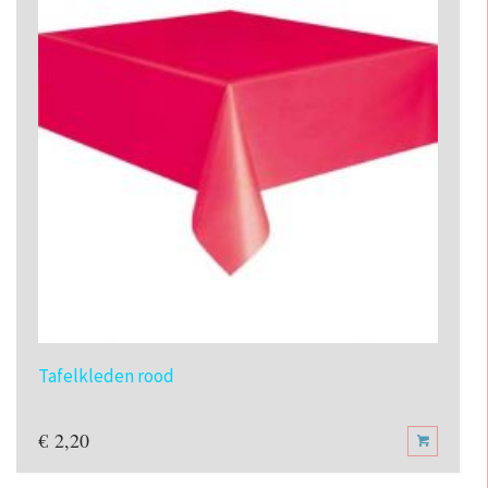
Tafelkleden rood
€
2,20