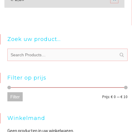
Zoek uw product…
Filter op prijs
Min
Max
Filter
Prijs:
€ 0
—
€ 10
Winkelmand
Geen producten in uw winkelwagen.