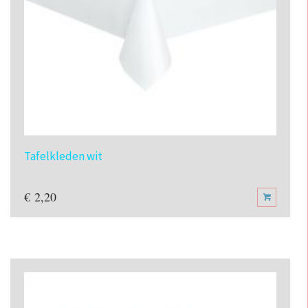
Tafelkleden wit
€
2,20