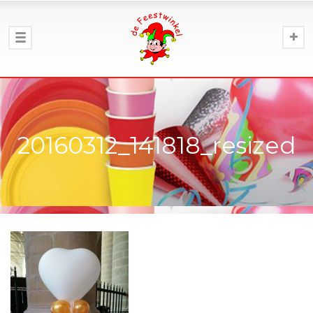
20160312_141818_resized