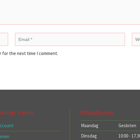
r for the next time I comment.
bshop menu
Afhaaltijden
account
Maandag
Gesloten
Dinsdag
10:00 - 17.3
kenen