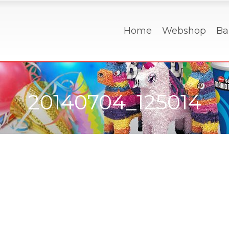
Home
Webshop
Ba
20140704_125014