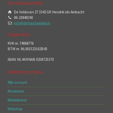
De Feestwinkel
De Veldoven 27 3342 GR Hendrik ido Ambacht
06-23840190
info@defeestwinkel.nl
Gegevens
KVK nr. 74068776
BTW nr. NL001523162B43
IBAN: NL44 KNAB 0258725370
Webshop menu
Mijn account
Afrekenen
Winkelmand
Webshop