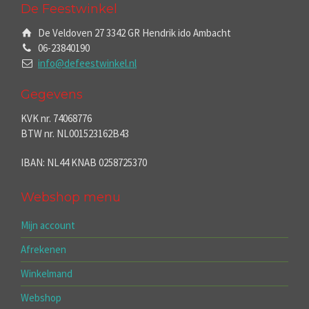
De Feestwinkel
De Veldoven 27 3342 GR Hendrik ido Ambacht
06-23840190
info@defeestwinkel.nl
Gegevens
KVK nr. 74068776
BTW nr. NL001523162B43
IBAN: NL44 KNAB 0258725370
Webshop menu
Mijn account
Afrekenen
Winkelmand
Webshop