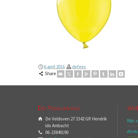
6 april 2016
defees
Share
De Feestwinkel
We
De Veldoven 27 3342 GR Hendrik
Mijn 
ido Ambacht
Afre
06-23840190