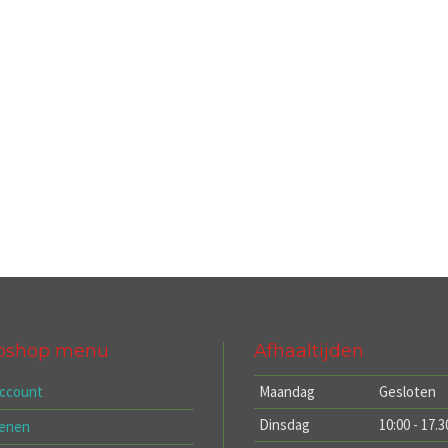
bshop menu
Afhaaltijden
account
Maandag
Gesloten
Dinsdag
10:00 - 17.3
kenen