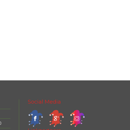
Social Media
0