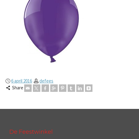
6 april 2016
defees
Share
De Feestwinkel