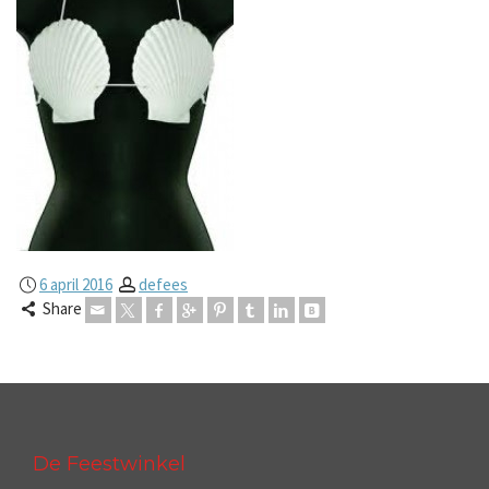
6 april 2016
defees
Share
De Feestwinkel