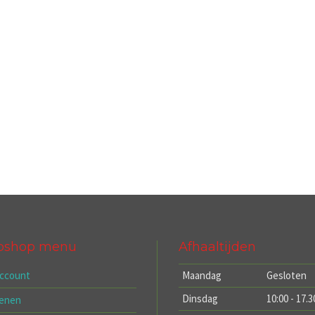
bshop menu
Afhaaltijden
account
Maandag
Gesloten
Dinsdag
10:00 - 17.3
kenen