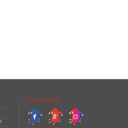
Social Media
0