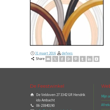
31 maart 2016
defees
Share
De Feestwinkel
We
De Veldoven 27 3342 GR Hendrik
Mijn 
ido Ambacht
Afre
06-23840190