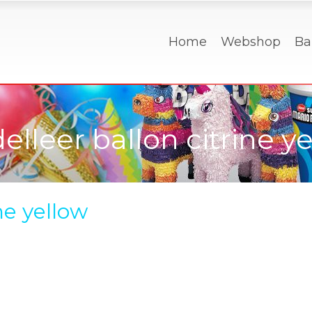
Home
Webshop
Ba
lleer ballon citrine y
ne yellow