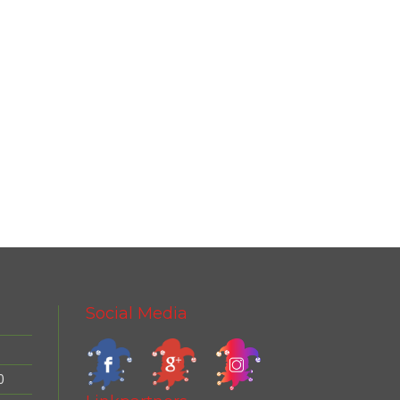
Social Media
0