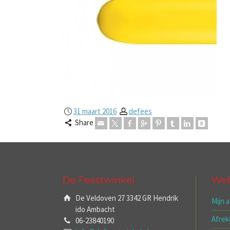
31 maart 2016
defees
Share
De Feestwinkel
We
De Veldoven 27 3342 GR Hendrik
Mijn 
ido Ambacht
Afre
06-23840190