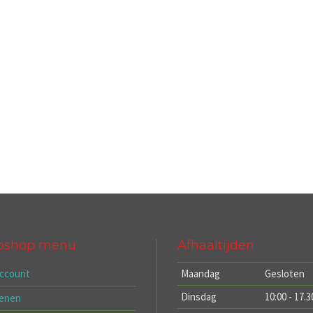
bshop menu
Afhaaltijden
account
Maandag
Gesloten
Dinsdag
10:00 - 17.3
kenen