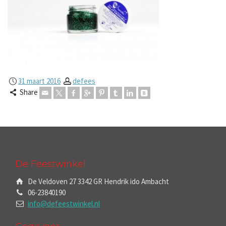
31 maart 2016
defees
Share
De Feestwinkel
De Veldoven 27 3342 GR Hendrik ido Ambacht
06-23840190
info@defeestwinkel.nl