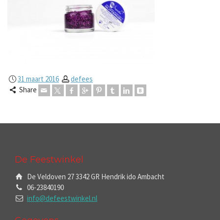
31 maart 2016
defees
Share
De Feestwinkel
De Veldoven 27 3342 GR Hendrik ido Ambacht
06-23840190
info@defeestwinkel.nl