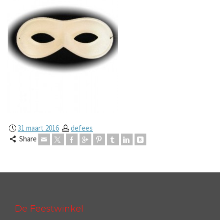
31 maart 2016
defees
Share
De Feestwinkel