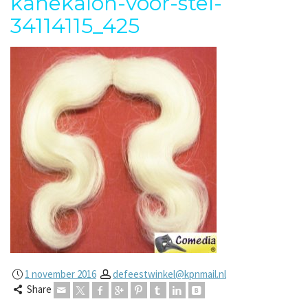
kanekalon-voor-stel-
34114115_425
1 november 2016
defeestwinkel@kpnmail.nl
Share