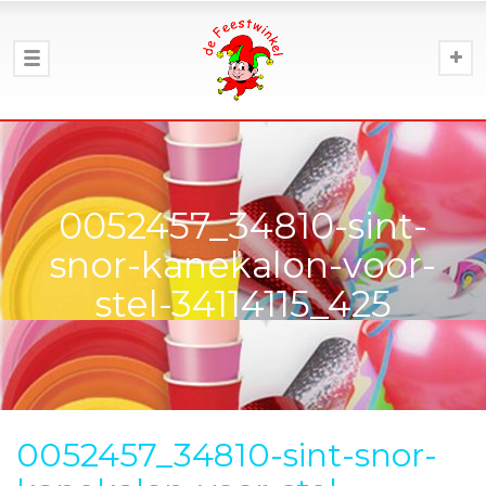
0052457_34810-sint-
snor-kanekalon-voor-
stel-34114115_425
0052457_34810-sint-snor-