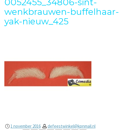
0052455_34806-sint-
wenkbrauwen-buffelhaar-
yak-nieuw_425
1 november 2016
defeestwinkel@kpnmail.nl