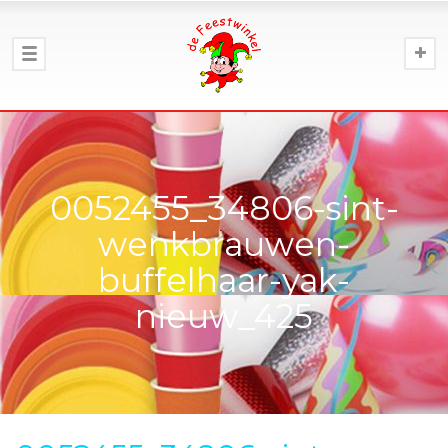
0052455_34806-sint-
wenkbrauwen-
buffelhaar-yak-
nieuw_425