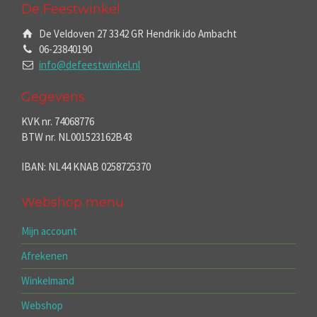
De Feestwinkel
De Veldoven 27 3342 GR Hendrik ido Ambacht
06-23840190
info@defeestwinkel.nl
Gegevens
KVK nr. 74068776
BTW nr. NL001523162B43
IBAN: NL44 KNAB 0258725370
Webshop menu
Mijn account
Afrekenen
Winkelmand
Webshop