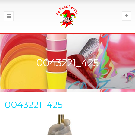
0043221_425
0043221_425