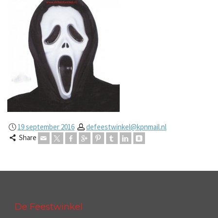
19 september 2016
defeestwinkel@kpnmail.nl
Share
De Feestwinkel