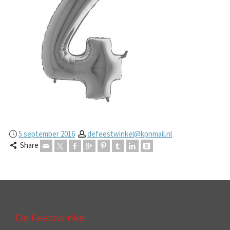
5 september 2016
defeestwinkel@kpnmail.nl
Share
De Feestwinkel