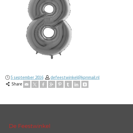
5 september 2016
defeestwinkel@kpnmail.nl
Share
De Feestwinkel