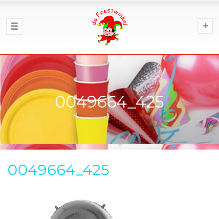
0049664_425
0049664_425