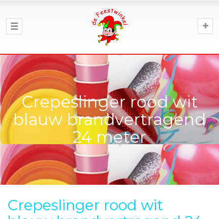
Crepeslinger rood wit
blauw brandvertragend
24 meter
Crepeslinger rood wit