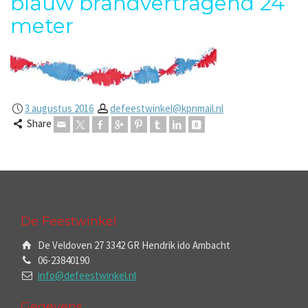
blauw brandvertragend 24
meter
3 augustus 2016
defeestwinkel@kpnmail.nl
Share
De Feestwinkel
De Veldoven 27 3342 GR Hendrik ido Ambacht
06-23840190
info@defeestwinkel.nl
Gegevens