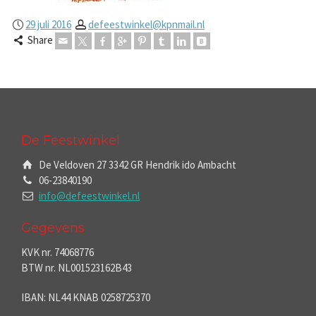
29 juli 2016
defeestwinkel@kpnmail.nl
Share
De Feestwinkel
De Veldoven 27 3342 GR Hendrik ido Ambacht
06-23840190
info@defeestwinkel.nl
Gegevens
KVK nr. 74068776
BTW nr. NL001523162B43
IBAN: NL44 KNAB 0258725370