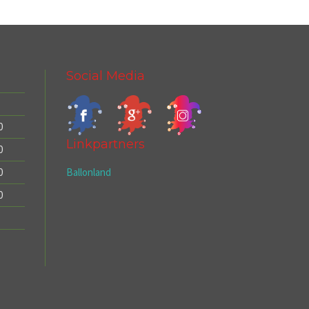
Social Media
0
Linkpartners
0
Ballonland
0
0