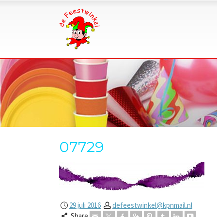
07729
29 juli 2016
defeestwinkel@kpnmail.nl
Share