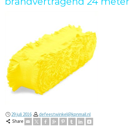
brandvertragend 24 meter
29 juli 2016
defeestwinkel@kpnmail.nl
Share