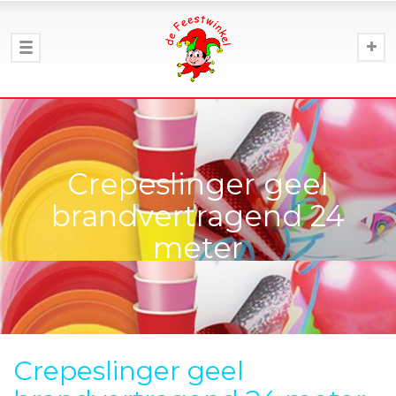
Crepeslinger geel
brandvertragend 24
meter
Crepeslinger geel