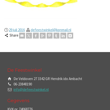
29 juli 2016
defeestwinkel@kpnmail.nl
Share
De Feestwinkel
De Veldoven 27 3342 GR Hendrik ido Ambacht
06-23840190
info@defeestwinkel.nl
Gegevens
KVK nr. 74068776