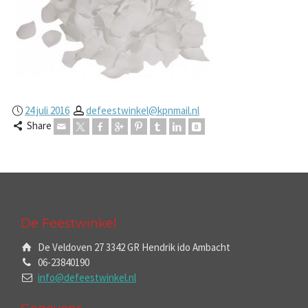
24 juli 2016
defeestwinkel@kpnmail.nl
Share
De Feestwinkel
De Veldoven 27 3342 GR Hendrik ido Ambacht
06-23840190
info@defeestwinkel.nl