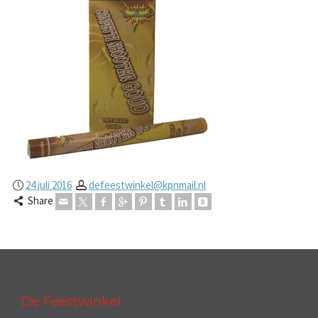
24 juli 2016
defeestwinkel@kpnmail.nl
Share
De Feestwinkel