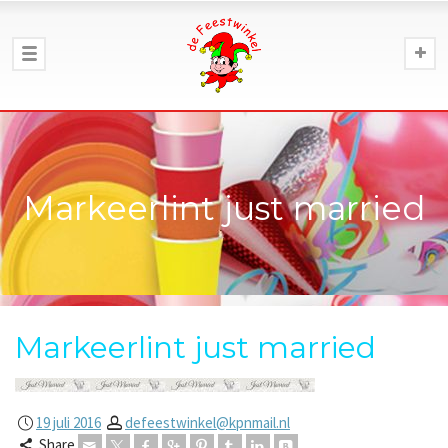
Markeerlint just married
Markeerlint just married
19 juli 2016
defeestwinkel@kpnmail.nl
Share