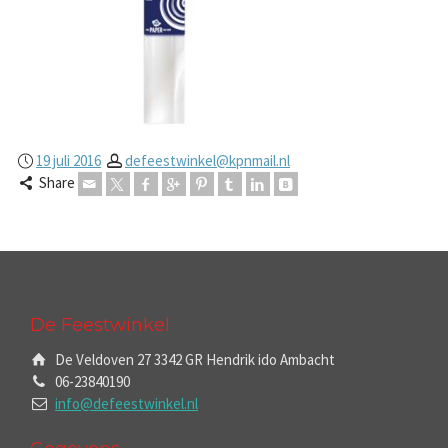
19 juli 2016
defeestwinkel@kpnmail.nl
Share
De Feestwinkel
De Veldoven 27 3342 GR Hendrik ido Ambacht
06-23840190
info@defeestwinkel.nl