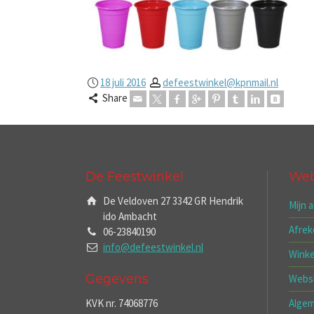
18 juli 2016
defeestwinkel@kpnmail.nl
Share
De Feestwinkel
We
De Veldoven 27 3342 GR Hendrik
Mijn 
ido Ambacht
Afre
06-23840190
info@defeestwinkel.nl
Wink
Gegevens
Webs
KVK nr. 74068776
Alge