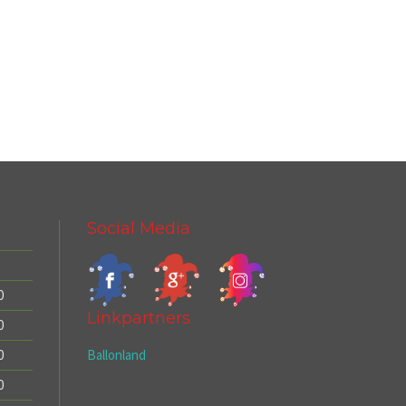
Social Media
0
Linkpartners
0
Ballonland
0
0