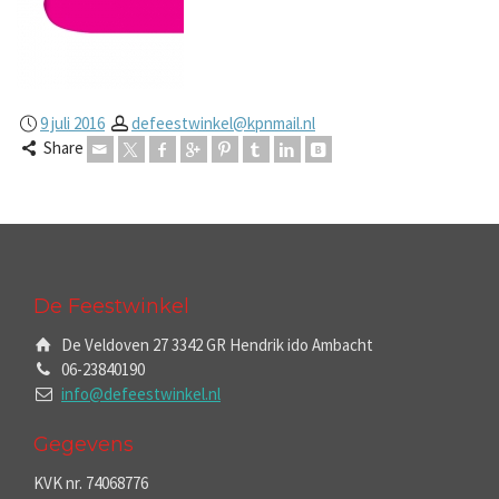
9 juli 2016
defeestwinkel@kpnmail.nl
Share
De Feestwinkel
De Veldoven 27 3342 GR Hendrik ido Ambacht
06-23840190
info@defeestwinkel.nl
Gegevens
KVK nr. 74068776