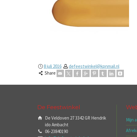
8 juli 2016
defeestwinkel@kpnmail.nl
Share
De Feestwinkel
We
De Veldoven 27 3342 GR Hendrik
Mijn 
ido Ambacht
Afre
06-23840190