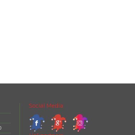
Social Media
0