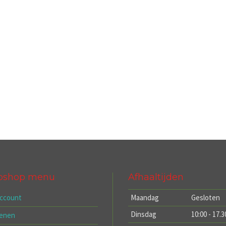
bshop menu
Afhaaltijden
account
Maandag
Gesloten
Dinsdag
10:00 - 17.3
kenen