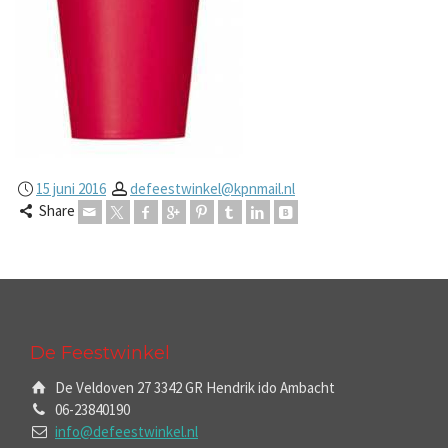
15 juni 2016
defeestwinkel@kpnmail.nl
Share
De Feestwinkel
De Veldoven 27 3342 GR Hendrik ido Ambacht
06-23840190
info@defeestwinkel.nl