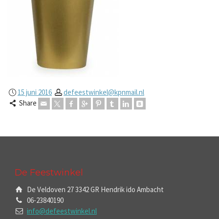
15 juni 2016
defeestwinkel@kpnmail.nl
Share
De Feestwinkel
De Veldoven 27 3342 GR Hendrik ido Ambacht
06-23840190
info@defeestwinkel.nl