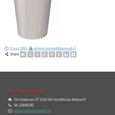
15 juni 2016
defeestwinkel@kpnmail.nl
Share
De Feestwinkel
De Veldoven 27 3342 GR Hendrik ido Ambacht
06-23840190
info@defeestwinkel.nl