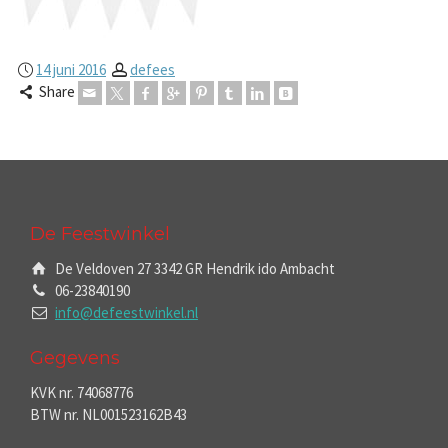
14 juni 2016
defees
Share
De Feestwinkel
De Veldoven 27 3342 GR Hendrik ido Ambacht
06-23840190
info@defeestwinkel.nl
Gegevens
KVK nr. 74068776
BTW nr. NL001523162B43