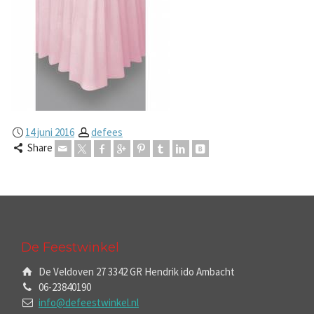
14 juni 2016
defees
Share
De Feestwinkel
De Veldoven 27 3342 GR Hendrik ido Ambacht
06-23840190
info@defeestwinkel.nl