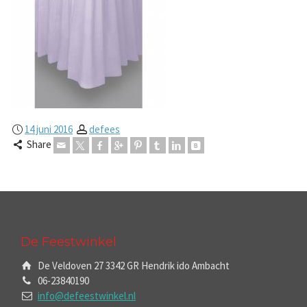
14 juni 2016
defees
Share
De Feestwinkel
De Veldoven 27 3342 GR Hendrik ido Ambacht
06-23840190
info@defeestwinkel.nl