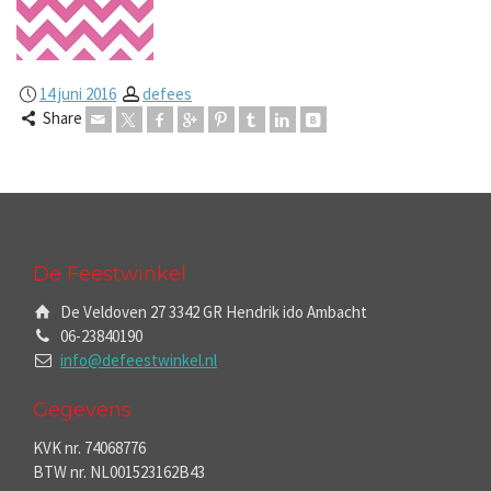
14 juni 2016
defees
Share
De Feestwinkel
De Veldoven 27 3342 GR Hendrik ido Ambacht
06-23840190
info@defeestwinkel.nl
Gegevens
KVK nr. 74068776
BTW nr. NL001523162B43