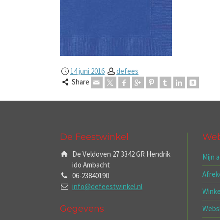
14 juni 2016
defees
Share
De Feestwinkel
We
De Veldoven 27 3342 GR Hendrik
Mijn 
ido Ambacht
Afre
06-23840190
info@defeestwinkel.nl
Wink
Gegevens
Webs