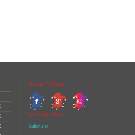
Social Media
0
Linkpartners
0
Ballonland
0