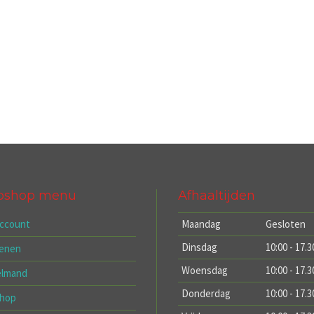
bshop menu
Afhaaltijden
account
Maandag
Gesloten
Dinsdag
10:00 - 17.3
kenen
Woensdag
10:00 - 17.3
elmand
Donderdag
10:00 - 17.3
hop