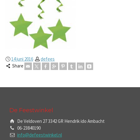
14 juni 2016
defees
Share
De Feestwinkel
De Veldoven 27 3342 GR Hendrik ido Ambacht
06-23840190
info@defeestwinkel.nl